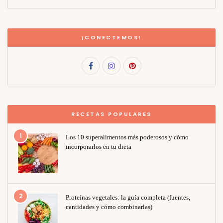
¡CONECTEMOS!
RECETAS POPULARES
1
Los 10 superalimentos más poderosos y cómo
incorporarlos en tu dieta
2
Proteínas vegetales: la guía completa (fuentes,
cantidades y cómo combinarlas)