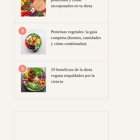
incorporarlos en tu dieta
2
Proteínas vegetales: la guía
completa (fuentes, cantidades
y cómo combinarlas)
3
10 beneficios de la dieta
vegana respaldados por la
ciencia