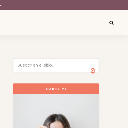
→
SOBRE MI