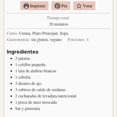
Imprimir
Pin
Votar
Tiempo total:
minutos
20
minutos
Curso:
Crema, Plato Principal, Sopa
Gastronomía:
sin gluten, vegano
Porciones:
4
Ingredientes
3
patatas
1
coliflor pequeña
1
lata
de alubias blancas
1
cebolla
3
dientes
de ajo
3
cubitos
de caldo de verduras
2
cucharadas
de levadura nutricional
1
pizca
de nuez moscada
Sal y pimienta