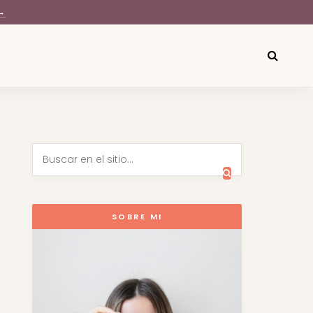
→
SOBRE MI