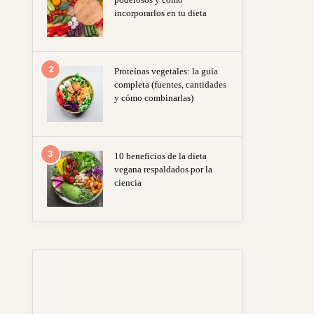
incorporarlos en tu dieta
2
Proteínas vegetales: la guía
completa (fuentes, cantidades
y cómo combinarlas)
3
10 beneficios de la dieta
vegana respaldados por la
ciencia