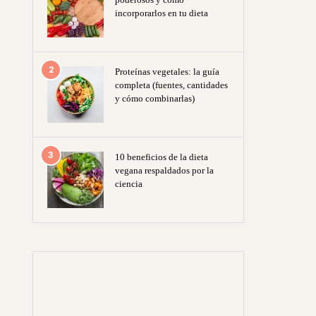
incorporarlos en tu dieta
2
Proteínas vegetales: la guía
completa (fuentes, cantidades
y cómo combinarlas)
3
10 beneficios de la dieta
vegana respaldados por la
ciencia