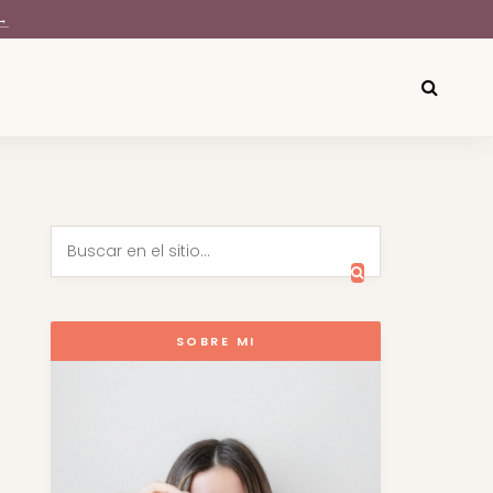
→
SOBRE MI