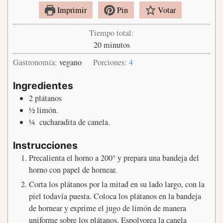
Imprimir
Pin
Votar
Tiempo total:
minutos
20
minutos
Gastronomía:
vegano
Porciones:
4
Ingredientes
2
plátanos
½
limón.
¼
cucharadita de canela.
Instrucciones
Precalienta el horno a 200° y prepara una bandeja del
horno con papel de hornear.
Corta los plátanos por la mitad en su lado largo, con la
piel todavía puesta. Coloca los plátanos en la bandeja
de hornear y exprime el jugo de limón de manera
uniforme sobre los plátanos. Espolvorea la canela