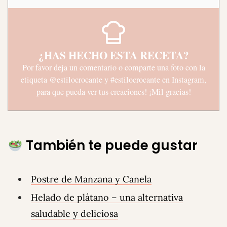
¿HAS HECHO ESTA RECETA?
Por favor deja un comentario o comparte una foto con la
etiqueta
@estilocrocante
y
#estilocrocante
en Instagram,
para que pueda ver tus creaciones! ¡Mil gracias!
También te puede gustar
Postre de Manzana y Canela
Helado de plátano – una alternativa
saludable y deliciosa